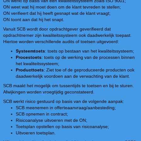
ON werkt op basis van een kwaliteitssysteem zoals ISO 9001;
ON weet wat hij moet doen om de klant tevreden te stellen;
ON verifieert dat hij heeft gesnapt wat de klant vraagt;
ON toont aan dat hij het snapt.
Vanuit SCB wordt door opdrachtgever geverifieerd dat
opdrachtnemer zijn kwaliteitssysteem ook daadwerkelijk toepast.
Hiertoe worden verschillende audits of toetsen uitgevoerd:
Systeemtoets
: toets op bestaan van het kwaliteitssysteem;
Procestoets
: toets op de werking van de processen binnen
het kwaliteitssysteem;
Producttoets
: Ziet toe of de geproduceerde producten ook
daadwerkelijk voordoen aan de verwachting van de klant.
SCB maakt het mogelijk om tussentijds te toetsen en bij te sturen.
Afwijkingen worden vroegtijdig geconstateerd.
SCB werkt risico gestuurd op basis van de volgende aanpak:
SCB meenemen in offerteaanvraag/aanbesteding;
SCB opnemen in contract;
Risicoanalyse uitvoeren met de ON;
Toetsplan opstellen op basis van risicoanalyse;
Uitvoeren toetsplan.